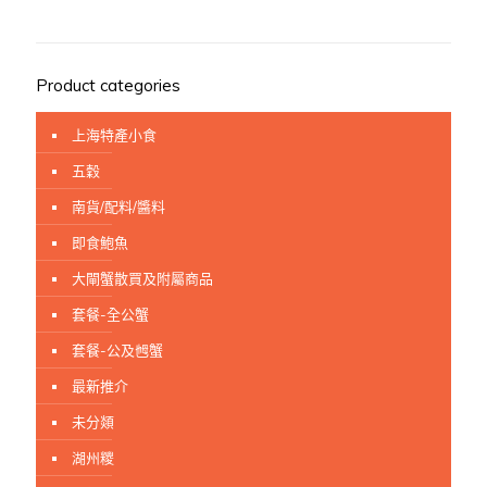
Product categories
上海特產小食
五穀
南貨/配料/醬料
即食鮑魚
大閘蟹散買及附屬商品
套餐-全公蟹
套餐-公及乸蟹
最新推介
未分顃
湖州糭