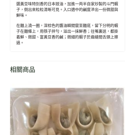
選黃豆味特別香的日本豉油，加進一両半自家炒製的斗門蝦
子，倒出來粒粒清晰可見。入口適中的鹹度滲出一份微甜與
鮮味。
在麵上澆一圈，深棕色的醬油瞬間竄至麵底，留下分明的蝦
子在麵條上，用筷子拌勻，溢出一抹鮮香；往嘴裏送，都掛
着鮮、微甜、富黃豆香的鹹；微細的蝦子於齒縫間舌頭上擦
過。
相關商品