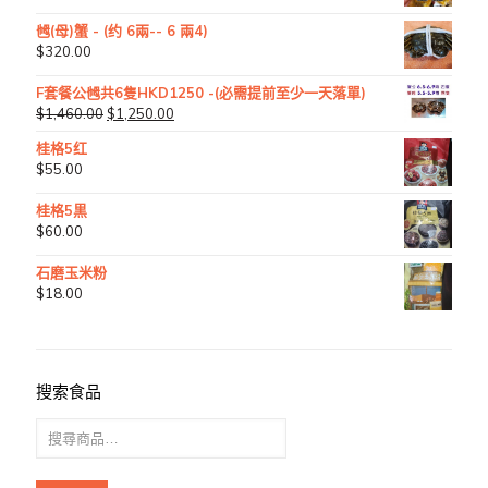
乸(母)蟹 - (约 6兩-- 6 兩4)
$
320.00
F套餐公乸共6隻HKD1250 -(必需提前至少一天落單)
$
1,460.00
$
1,250.00
桂格5红
$
55.00
桂格5黒
$
60.00
石磨玉米粉
$
18.00
搜索食品