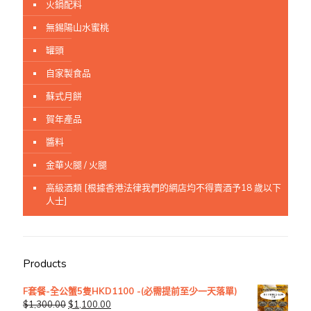
火鍋配料
無錫陽山水蜜桃
罐頭
自家製食品
蘇式月餅
賀年產品
醬料
金華火腿 / 火腿
高級酒類 [根據香港法律我們的網店均不得賣酒予18 歲以下
人士]
Products
F套餐-全公蟹5隻HKD1100 -(必需提前至少一天落單)
$
1,300.00
$
1,100.00