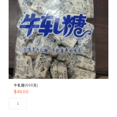
牛軋糖(500克)
$
48.00