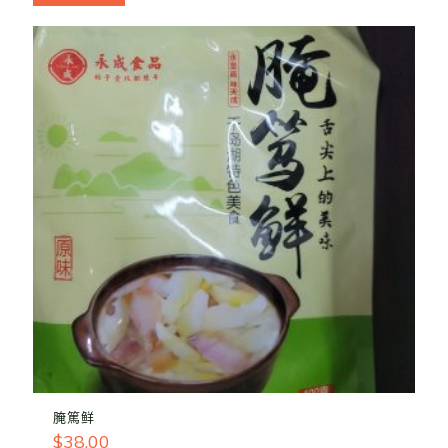
腌篤鲜
$
38.00