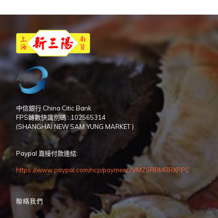
中信銀行 China Citic Bank
FPS轉數快識別碼 : 102565314
(SHANGHAI NEW SAM YUNG MARKET )
Paypal 直接付款連結:
https://www.paypal.com/ncp/payment/VMZSRRMRRXPPC
聯絡我們