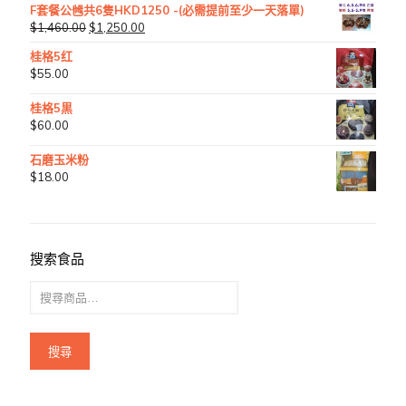
F套餐公乸共6隻HKD1250 -(必需提前至少一天落單)
$
1,460.00
$
1,250.00
桂格5红
$
55.00
桂格5黒
$
60.00
石磨玉米粉
$
18.00
搜索食品
搜尋