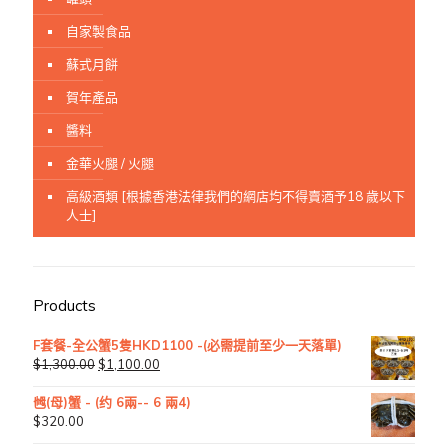
自家製食品
蘇式月餅
賀年產品
醬料
金華火腿 / 火腿
高級酒類 [根據香港法律我們的網店均不得賣酒予18 歲以下
人士]
Products
F套餐-全公蟹5隻HKD1100 -(必需提前至少一天落單)
$
1,300.00
$
1,100.00
乸(母)蟹 - (约 6兩-- 6 兩4)
$
320.00