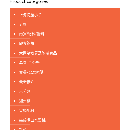
Product categories
上海特產小食
五穀
南貨/配料/醬料
即食鮑魚
大閘蟹散買及附屬商品
套餐-全公蟹
套餐-公及乸蟹
最新推介
未分顃
湖州糭
火鍋配料
無錫陽山水蜜桃
罐頭