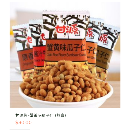
甘源牌-蟹黃味瓜子仁 (熱賣)
$
30.00