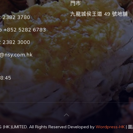
門市
九龍城侯王道 49 號地舖
 2382 3780
 +852 5282 6783
 2382 3000
o@nsy.com.hk
8:45
HK )LIMITED. All Rights Reserved Developed by
Wordpress-HK
| 