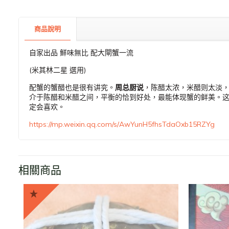
商品說明
自家出品 鮮味無比 配大閘蟹一流
(米其林二星 選用)
配蟹的蟹醋也是很有讲究。
周总厨说
，陈醋太浓，米醋则太淡
介于陈醋和米醋之间，平衡的恰到好处，最能体现蟹的鲜美。
定会喜欢。
https://mp.weixin.qq.com/s/AwYunH5fhsTdaOxb15RZYg
相關商品