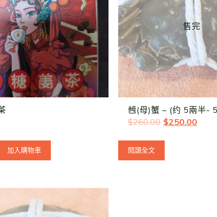
售完
茶
乸(母)蟹 – (约 5兩半- 5
$
260.00
$
250.00
加入購物車
閱讀全文