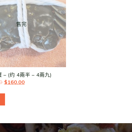
售完
 – (约 4兩半 – 4兩九)
0
$
160.00