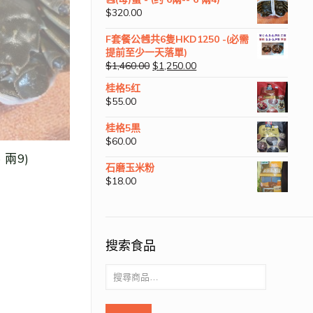
$
320.00
F套餐公乸共6隻HKD1250 -(必需
提前至少一天落單)
$
1,460.00
$
1,250.00
桂格5红
$
55.00
桂格5黒
$
60.00
 兩9)
石磨玉米粉
$
18.00
搜索食品