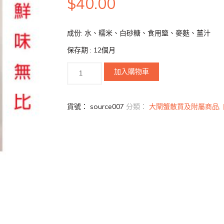
$
40.00
成份: 水、糯米、白砂糖、食用盬、麥麩、薑汁
保存期 : 12個月
加入購物車
貨號：
source007
分類：
大閘蟹散買及附屬商品
,