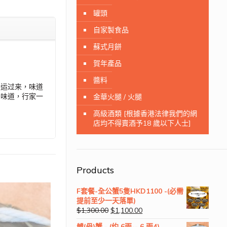
罐頭
自家製食品
蘇式月餅
賀年產品
醬料
空运过来，味道
的味道，行家一
金華火腿 / 火腿
高級酒類 [根據香港法律我們的網
店均不得賣酒予18 歲以下人士]
Products
F套餐-全公蟹5隻HKD1100 -(必需
提前至少一天落單)
$
1,300.00
$
1,100.00
乸(母)蟹 - (约 6兩-- 6 兩4)