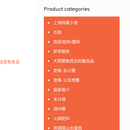
Product categories
上海特產小食
五穀
南貨/配料/醬料
即食鮑魚
大閘蟹散買及附屬商品
自家製食品
套餐-全公蟹
套餐-公及乸蟹
最新推介
未分顃
湖州糭
火鍋配料
無錫陽山水蜜桃