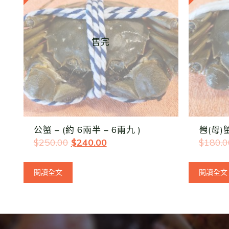
售完
公蟹 – (約 6兩半 – 6兩九 )
乸(母)蟹
$
250.00
$
240.00
$
180.0
閱讀全文
閱讀全文