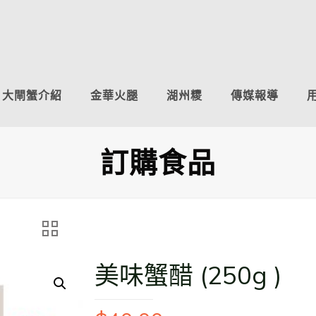
大閘蟹介紹
金華火腿
湖州糭
傳媒報導
訂購食品
美味蟹醋 (250g )