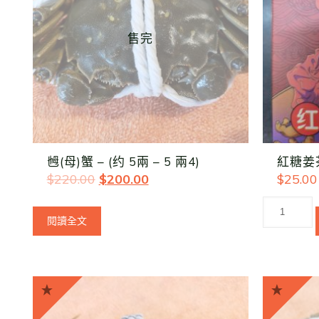
售完
乸(母)蟹 – (约 5兩 – 5 兩4)
紅糖姜
$
220.00
$
200.00
$
25.00
閱讀全文