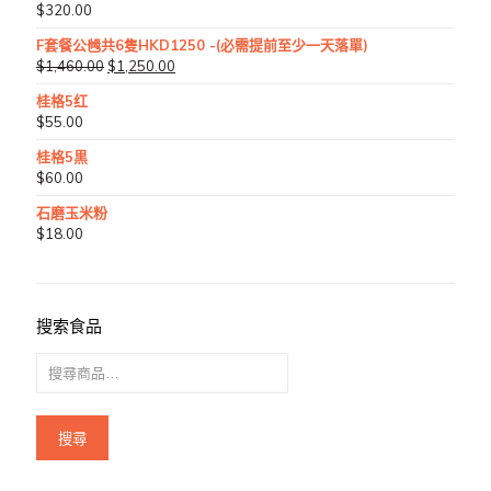
$
320.00
F套餐公乸共6隻HKD1250 -(必需提前至少一天落單)
$
1,460.00
$
1,250.00
桂格5红
$
55.00
桂格5黒
$
60.00
石磨玉米粉
$
18.00
搜索食品
搜尋