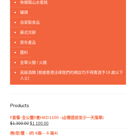
無錫陽山水蜜桃
罐頭
自家製食品
蘇式月餅
賀年產品
醬料
金華火腿 / 火腿
高級酒類 [根據香港法律我們的網店均不得賣酒予18 歲以下
人士]
Products
F套餐-全公蟹5隻HKD1100 -(必需提前至少一天落單)
$
1,300.00
$
1,100.00
乸(母)蟹 - (约 6兩-- 6 兩4)