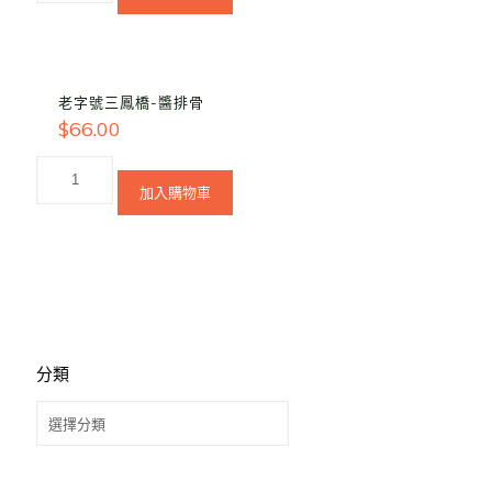
老字號三鳳橋-醬排骨
$
66.00
加入購物車
分類
分
類