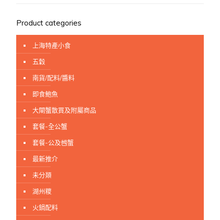
Product categories
上海特產小食
五穀
南貨/配料/醬料
即食鮑魚
大閘蟹散買及附屬商品
套餐-全公蟹
套餐-公及乸蟹
最新推介
未分顃
湖州糭
火鍋配料