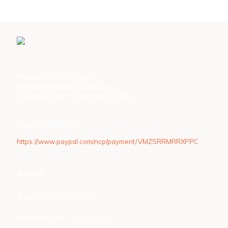
中信銀行 China Citic Bank
FPS轉數快識別碼 : 102565314
(SHANGHAI NEW SAM YUNG MARKET )
Paypal 直接付款連結:
https://www.paypal.com/ncp/payment/VMZSRRMRRXPPC
聯絡我們
電話 :+852 2382 3780
Whatsapp +852 5282 6783