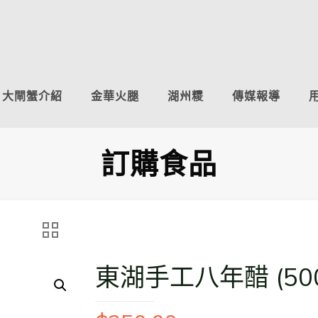
大閘蟹介紹
金華火腿
湖州糭
傳媒報導
訂購食品
東湖手工八年醋 (500