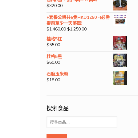
$
320.00
F套餐公乸共6隻HKD1250 -(必需
提前至少一天落單)
$
1,460.00
$
1,250.00
桂格5红
$
55.00
桂格5黒
$
60.00
石磨玉米粉
$
18.00
搜索食品