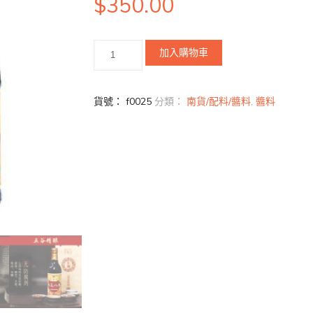
$
350.00
加入購物車
貨號：
f0025
分類：
南貨/配料/醬料
,
醬料