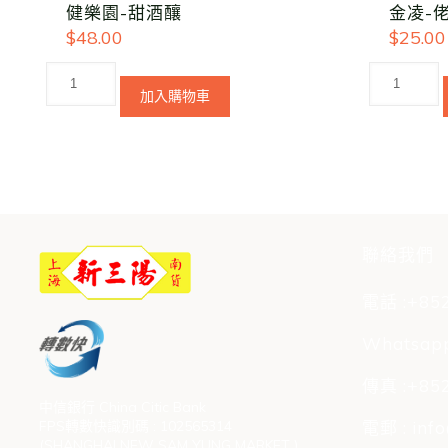
健樂園-甜酒釀
金凌-佬
$
48.00
$
25.00
加入購物車
聯絡我們
電話 :+852
Whatsapp
傳真 :+852
中信銀行 China Citic Bank
FPS轉數快識別碼 : 102565314
電郵 : inf
(SHANGHAI NEW SAM YUNG MARKET )