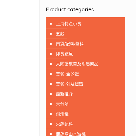
Product categories
上海特產小食
五穀
南貨/配料/醬料
即食鮑魚
大閘蟹散買及附屬商品
套餐-全公蟹
套餐-公及乸蟹
最新推介
未分顃
湖州糭
火鍋配料
無錫陽山水蜜桃