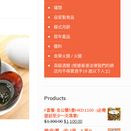
罐頭
自家製食品
蘇式月餅
賀年產品
醬料
金華火腿 / 火腿
高級酒類 [根據香港法律我們的網
店均不得賣酒予18 歲以下人士]
Products
F套餐-全公蟹5隻HKD1100 -(必需
提前至少一天落單)
$
1,300.00
$
1,100.00
乸(母)蟹 - (约 6兩-- 6 兩4)