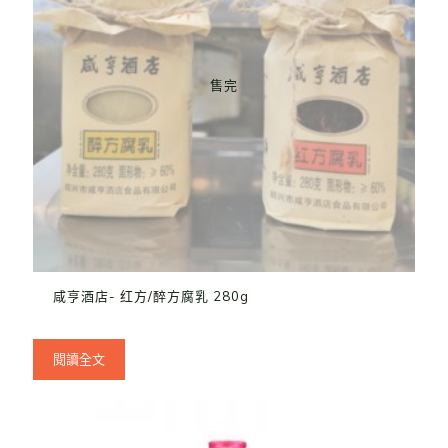
售完
咸亨酒店- 红方/醉方腐乳 280g
閱讀全文