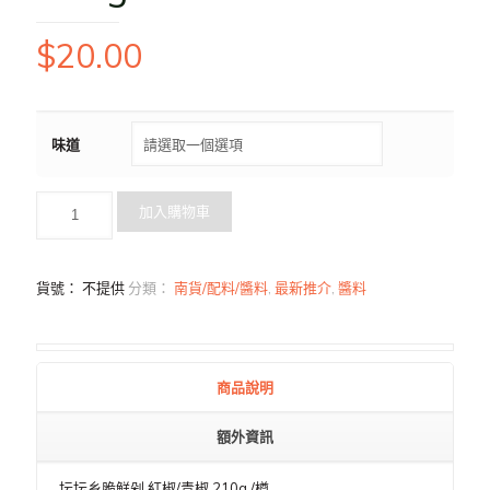
$
20.00
味道
加入購物車
貨號：
不提供
分類：
南貨/配料/醬料
,
最新推介
,
醬料
商品說明
額外資訊
坛坛乡脆鲜剁 紅椒/青椒 210g /樽