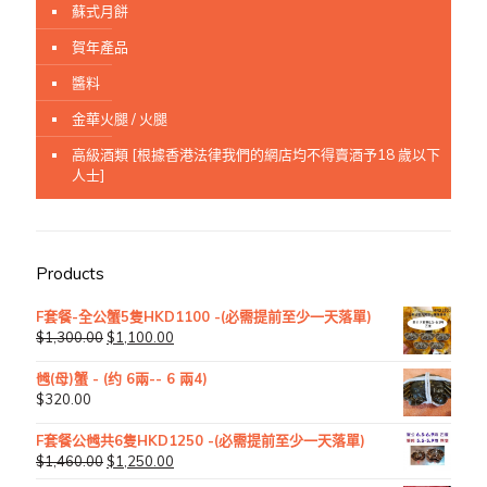
蘇式月餅
賀年產品
醬料
金華火腿 / 火腿
高級酒類 [根據香港法律我們的網店均不得賣酒予18 歲以下
人士]
Products
F套餐-全公蟹5隻HKD1100 -(必需提前至少一天落單)
$
1,300.00
$
1,100.00
乸(母)蟹 - (约 6兩-- 6 兩4)
$
320.00
F套餐公乸共6隻HKD1250 -(必需提前至少一天落單)
$
1,460.00
$
1,250.00