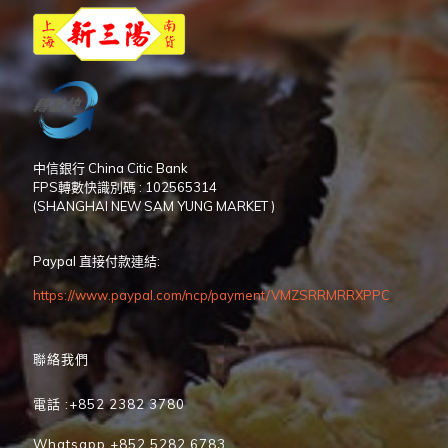
中信銀行 China Citic Bank
FPS轉數快識別碼 : 102565314
(SHANGHAI NEW SAM YUNG MARKET )
Paypal 直接付款連結:
https://www.paypal.com/ncp/payment/VMZSRRMRRXPPC
聯絡我們
電話 :+852 2382 3780
Whatsapp +852 5282 6783