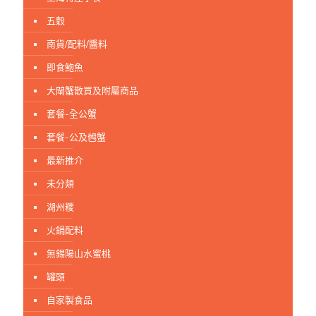
五穀
南貨/配料/醬料
即食鮑魚
大閘蟹散買及附屬商品
套餐-全公蟹
套餐-公及乸蟹
最新推介
未分顃
湖州糭
火鍋配料
無錫陽山水蜜桃
罐頭
自家製食品