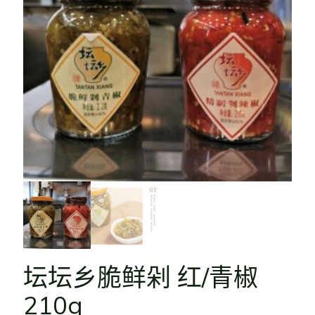
坛坛乡脆鲜剁 红/青椒
210g