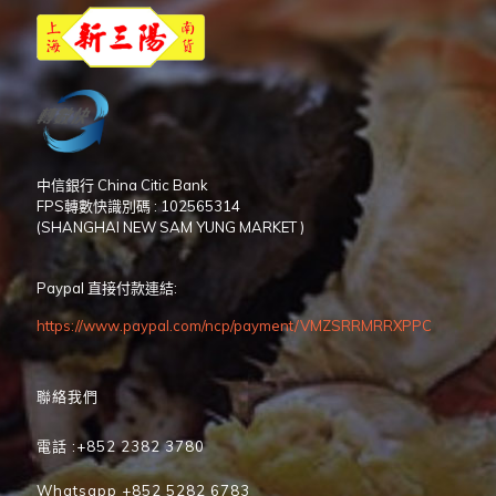
中信銀行 China Citic Bank
FPS轉數快識別碼 : 102565314
(SHANGHAI NEW SAM YUNG MARKET )
Paypal 直接付款連結:
https://www.paypal.com/ncp/payment/VMZSRRMRRXPPC
聯絡我們
電話 :+852 2382 3780
Whatsapp +852 5282 6783