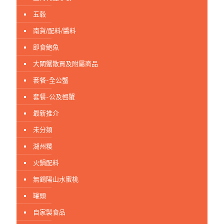
五穀
南貨/配料/醬料
即食鮑魚
大閘蟹散買及附屬商品
套餐-全公蟹
套餐-公及乸蟹
最新推介
未分顃
湖州糭
火鍋配料
無錫陽山水蜜桃
罐頭
自家製食品