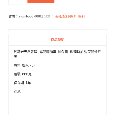
貨號：
namfood-0002
分類：
南貨/配料/醬料
,
醬料
商品說明
純糯米天然發酵 , 雪花釀加蛋, 加湯圓 , 料理時加點.菜餚好鮮
美
原料: 糯米、水
包裝: 888克
保存期: 1年
產地: