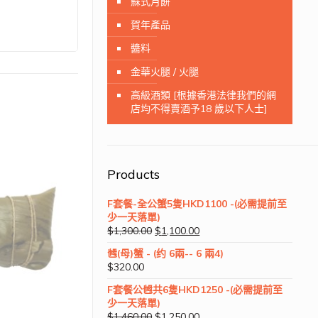
蘇式月餅
賀年產品
醬料
金華火腿 / 火腿
高級酒類 [根據香港法律我們的網
店均不得賣酒予18 歲以下人士]
Products
F套餐-全公蟹5隻HKD1100 -(必需提前至
少一天落單)
$
1,300.00
$
1,100.00
乸(母)蟹 - (约 6兩-- 6 兩4)
$
320.00
F套餐公乸共6隻HKD1250 -(必需提前至
少一天落單)
$
1,460.00
$
1,250.00