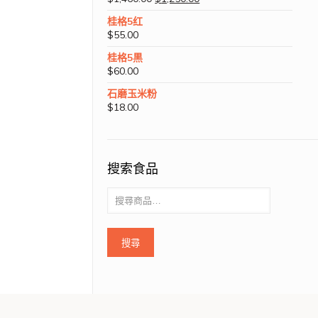
桂格5红
$
55.00
桂格5黒
$
60.00
石磨玉米粉
$
18.00
搜索食品
搜尋