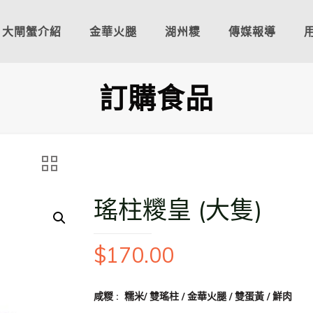
大閘蟹介紹
金華火腿
湖州糭
傳媒報導
訂購食品
瑤柱糭皇 (大隻)
$
170.00
咸糉 : 糯米/ 雙瑤柱 / 金華火腿 / 雙蛋黃 / 鮮肉