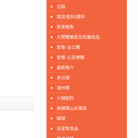
五穀
南貨/配料/醬料
即食鮑魚
大閘蟹散買及附屬商品
套餐-全公蟹
套餐-公及乸蟹
最新推介
未分顃
湖州糭
火鍋配料
無錫陽山水蜜桃
罐頭
自家製食品