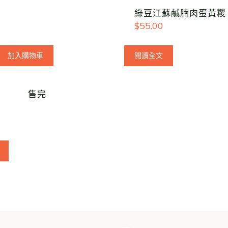
綠豆江蘇鹹腩肉蛋黃糭
$
55.00
加入購物車
閱讀全文
售完