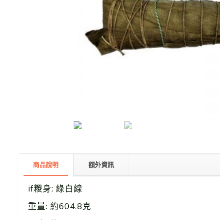
商品說明
額外資訊
if糭身: 綠白線
重量: 約
604.8
克