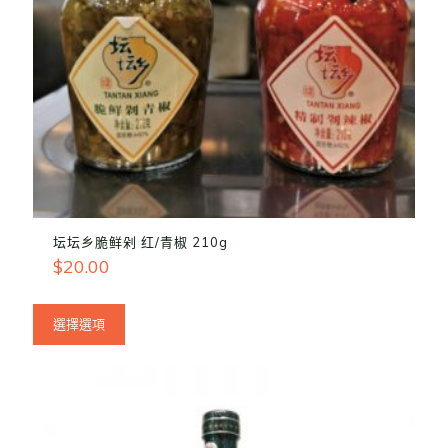
坛坛乡脆鲜剁 红/青椒 210g
$
20.00
選擇選項