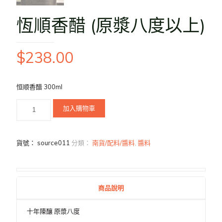
恆順香醋 (原漿八度以上)
$
238.00
恒顺香醋 300ml
加入購物車
貨號：
source011
分類：
南貨/配料/醬料
,
醬料
商品說明
十年陳釀 原漿八度