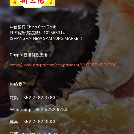
中信銀行 China Citic Bank
FPS轉數快識別碼 : 102565314
(SHANGHAI NEW SAM YUNG MARKET )
Paypal 直接付款連結:
https://www.paypal.com/ncp/payment/VMZSRRMRRXPPC
聯絡我們
電話 :+852 2382 3780
Whatsapp +852 5282 6783
傳真 :+852 2382 3000
電郵 : info@nsy.com.hk