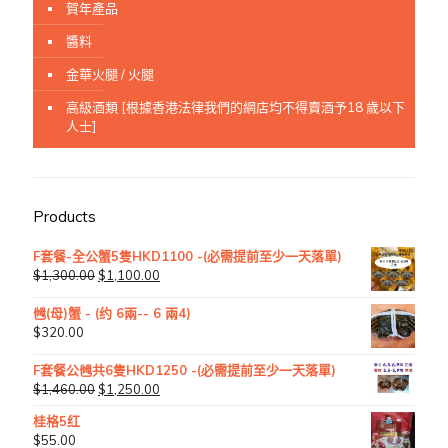
賀年產品
醬料
金華火腿 / 火腿
高級酒類 [根據香港法律我們的網店均不得賣酒予18 歲以下
人士]
Products
F套餐-全公蟹5隻HKD1100 -(必需提前至少一天落單)
$
1,300.00
$
1,100.00
乸(母)蟹 - (约 6兩-- 6 兩4)
$
320.00
F套餐公乸共6隻HKD1250 -(必需提前至少一天落單)
$
1,460.00
$
1,250.00
桂格5红
$
55.00