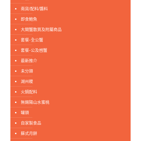
南貨/配料/醬料
即食鮑魚
大閘蟹散買及附屬商品
套餐-全公蟹
套餐-公及乸蟹
最新推介
未分顃
湖州糭
火鍋配料
無錫陽山水蜜桃
罐頭
自家製食品
蘇式月餅